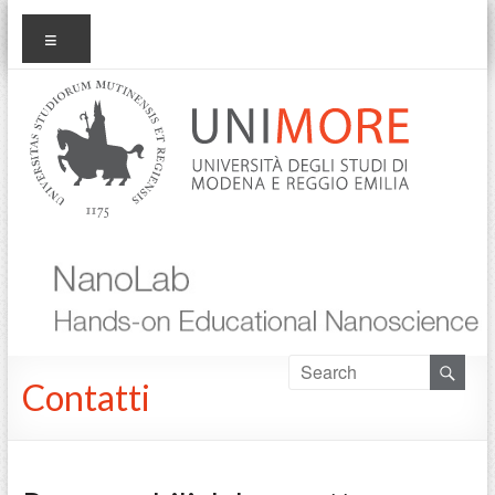
Salta
nanolab
Menu
al
contenuto
Contatti