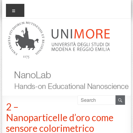
Salta
nanolab
Menu
al
contenuto
2 –
Nanoparticelle d’oro come
sensore colorimetrico