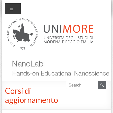
Salta
nanolab
Menu
al
contenuto
Corsi di
aggiornamento