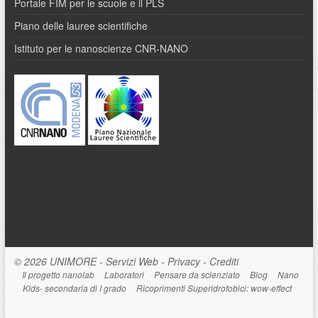
Portale FIM per le scuole e il PLS
Piano delle lauree scientifiche
Istituto per le nanoscienze CNR-NANO
© 2026
UNIMORE
-
Servizi Web
-
Privacy
-
Crediti
Il progetto nanolab
Laboratori
Pensare da scienziato
Blog
Nano
Kids- secondaria di I grado
Ricoprimenti Superidrofobici: wow-effect