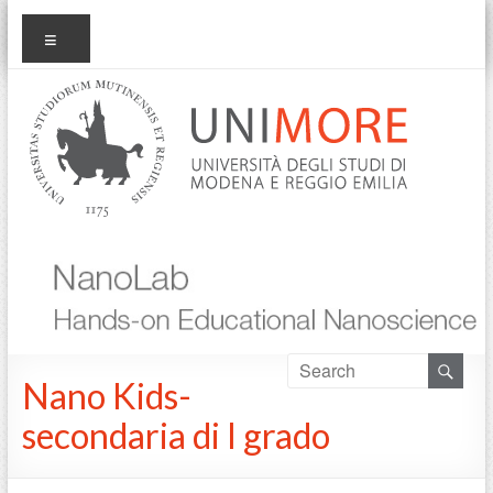
Salta
nanolab
Menu
al
contenuto
Nano Kids-
secondaria di I grado